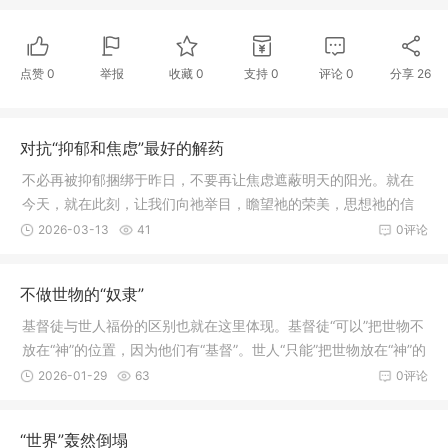
点赞
0
举报
收藏
0
支持
0
评论
0
分享
26
对抗“抑郁和焦虑”最好的解药
不必再被抑郁捆绑于昨日，不要再让焦虑遮蔽明天的阳光。就在
今天，就在此刻，让我们向祂举目，瞻望祂的荣美，思想祂的信
实。你必发现：祂以恩典为我们年岁的冠冕，使我们的路径，都
2026-03-13
41
0评论
滴下脂油。
不做世物的“奴隶”
基督徒与世人福份的区别也就在这里体现。基督徒“可以”把世物不
放在“神”的位置，因为他们有“基督”。世人“只能”把世物放在“神”的
位置，因为他们没有“基督”。
2026-01-29
63
0评论
“世界”轰然倒塌