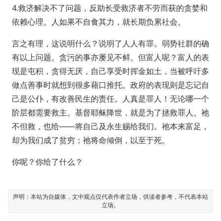
4.救济解决不了问题，反助长受救济者不劳而获的贪婪和
依赖心理。人如果不自食其力，就长期负累社会。
言之有理，这说明什么？说明了人人有罪。弱势社群的确
有以上问题。贪污的事亦屡见不鲜。但富人呢？富人的表
现是屯积，贪得无厌，自己享受时挥金如土，当被呼吁多
做点善事时就想到很多藉口推托。政府的表现则是忘记自
己是公仆，有改善民生的责任。人真是罪人！无论哪一个
阶层都需要救主。基督耶稣降世，就是为了拯救罪人。祂
不但救，也给——将自己及永生赐给我们。祂本来富足，
却为我们成了贫穷；祂将命倾倒，以至于死。
你呢？你给了什么？
声明：本站为自媒体，文中观点仅代表作者立场，供读者参考，不代表本站
立场。