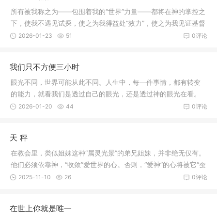
所有被我称之为——包围着我的“世界”力量——都将在神的掌控之
下，使我不遇见试探，使之为我得益处“效力”，使之为我见证基督
（传福音）“效力”。
2026-01-23
51
0评论
我们只不方便三小时
眼光不同，世界可能从此不同。人生中，每一件事情，都有转变
的能力，就看我们是透过自己的眼光，还是透过神的眼光在看。
我们不会在三分钟内成功，但也许只要花一分钟，换上一付新的
2026-01-20
44
0评论
眼光，生命从此就不再一样了。
天 秤
在教会里，类似姐妹这种“属灵光景”的弟兄姐妹，并非绝无仅有。
他们必须依靠神，“收敛”爱世界的心。否则，“爱神”的心将被它“蚕
食”。基督徒“又爱神，又爱世界”，终归还是基督徒，但，要效法
2025-11-10
26
0评论
保罗，不要效法罗得。
在世上你就是唯一