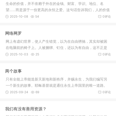
生命的价值，并不依赖于外在的金钱、财富、学识、地位、名
望……而是源于一份更高的永恒之爱。这句话告诉我们，人的价值
是被造物者所赋予的，甚至是与生俱来的，不会因为任何人的否
2025-10-08
54
0评论
定而减少。
网络网罗
网上有虚幻世界，使人产生错觉，以为在自由骋驰，其实却被困
在电脑前的椅子上。人被捆绑、钉住，还以为有自由，这不正是
罪的网罗吗？人的肉眼不能看见，只有耶稣基督的真理叫它现
2025-10-03
25
0评论
形，并将我们释放，赐予真自由。
两个故事
只有全能上帝能造新天新地和新秩序，并赐永生，为我们编写另
一个新生的故事。耶稣基督就是通往永生上帝国里的唯一道路。
2025-09-24
69
0评论
我们有没有善用资源？