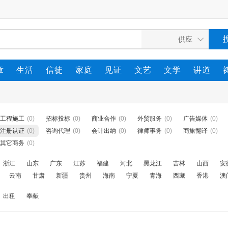
章
生活
信徒
家庭
见证
文艺
文学
讲道
工程施工
(0)
招标投标
(0)
商业合作
(0)
外贸服务
(0)
广告媒体
(0)
注册认证
(0)
咨询代理
(0)
会计出纳
(0)
律师事务
(0)
商旅翻译
(0)
其它商务
(0)
浙江
山东
广东
江苏
福建
河北
黑龙江
吉林
山西
安
云南
甘肃
新疆
贵州
海南
宁夏
青海
西藏
香港
澳
出租
奉献