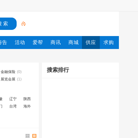
祷告
活动
爱帮
商讯
商城
供应
求购
搜索排行
金融保险
(0)
展览会展
(1)
徽
辽宁
陕西
门
台湾
海外