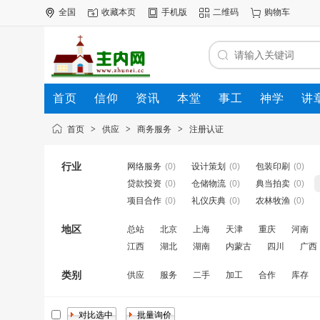
全国
收藏本页
手机版
二维码
购物车
首页
信仰
资讯
本堂
事工
神学
讲
公司
动态
人才
知道
专题
商圈
首页
>
供应
>
商务服务
>
注册认证
行业
网络服务
(0)
设计策划
(0)
包装印刷
(0)
贷款投资
(0)
仓储物流
(0)
典当拍卖
(0)
项目合作
(0)
礼仪庆典
(0)
农林牧渔
(0)
地区
总站
北京
上海
天津
重庆
河南
江西
湖北
湖南
内蒙古
四川
广西
类别
供应
服务
二手
加工
合作
库存