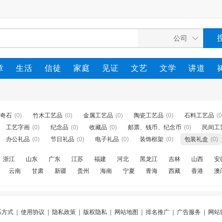
章
生活
信徒
家庭
见证
文艺
文学
讲道
奇石
(0)
竹木工艺品
(0)
金属工艺品
(0)
陶瓷工艺品
(0)
石料工艺品
(0
工艺字画
(0)
纪念品
(0)
收藏品
(0)
邮票、钱币、纪念币
(0)
民间工
办公礼品
(0)
节日礼品
(0)
电子礼品
(0)
装饰框架
(0)
包装礼盒
(0)
浙江
山东
广东
江苏
福建
河北
黑龙江
吉林
山西
安
云南
甘肃
新疆
贵州
海南
宁夏
青海
西藏
香港
澳
系方式
|
使用协议
|
隐私政策
|
版权隐私
|
网站地图
|
排名推广
|
广告服务
|
网站