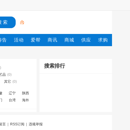
祷告
活动
爱帮
商讯
商城
供应
求购
搜索排行
)
艺品
(0)
其它
(0)
徽
辽宁
陕西
门
台湾
海外
留言
|
RSS订阅
|
违规举报