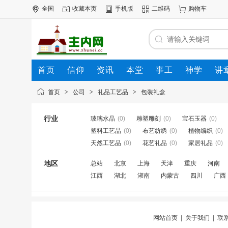
全国
收藏本页
手机版
二维码
购物车
首页
信仰
资讯
本堂
事工
神学
讲
公司
动态
人才
知道
专题
商圈
首页
>
公司
>
礼品工艺品
>
包装礼盒
行业
玻璃水晶
(0)
雕塑雕刻
(0)
宝石玉器
(0)
塑料工艺品
(0)
布艺纺绣
(0)
植物编织
(0)
天然工艺品
(0)
花艺礼品
(0)
家居礼品
(0)
地区
总站
北京
上海
天津
重庆
河南
江西
湖北
湖南
内蒙古
四川
广西
网站首页
|
关于我们
|
联