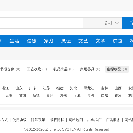
章
生活
信徒
家庭
见证
文艺
文学
讲道
书报音像
(0)
工艺收藏
(0)
礼品饰品
(0)
家用器具
(0)
虚拟物品
(0)
浙江
山东
广东
江苏
福建
河北
黑龙江
吉林
山西
安
云南
甘肃
新疆
贵州
海南
宁夏
青海
西藏
香港
澳
系方式
|
使用协议
|
隐私政策
|
版权隐私
|
网站地图
|
排名推广
|
广告服务
|
网站
©2012-2026 Zhunei.cc SYSTEM All Rights Reserved