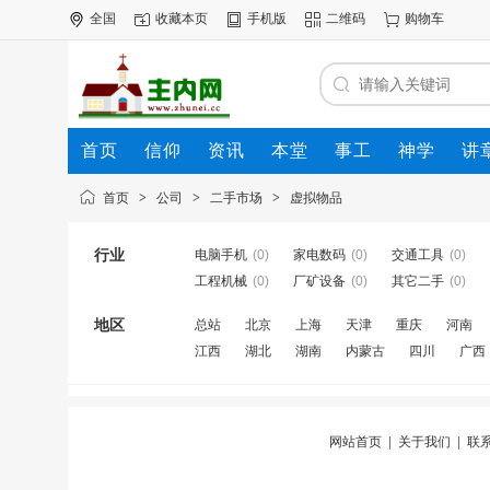
全国
收藏本页
手机版
二维码
购物车
首页
信仰
资讯
本堂
事工
神学
讲
公司
动态
人才
知道
专题
商圈
首页
>
公司
>
二手市场
>
虚拟物品
行业
电脑手机
(0)
家电数码
(0)
交通工具
(0)
工程机械
(0)
厂矿设备
(0)
其它二手
(0)
地区
总站
北京
上海
天津
重庆
河南
江西
湖北
湖南
内蒙古
四川
广西
网站首页
|
关于我们
|
联