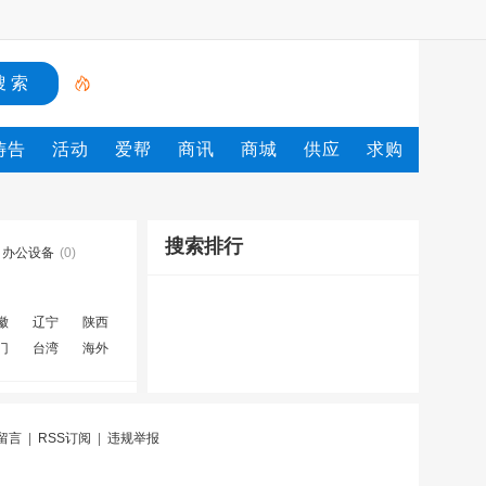
祷告
活动
爱帮
商讯
商城
供应
求购
搜索排行
办公设备
(0)
徽
辽宁
陕西
门
台湾
海外
留言
|
RSS订阅
|
违规举报