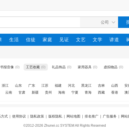
章
生活
信徒
家庭
见证
文艺
文学
讲道
书报音像
(0)
工艺收藏
(0)
礼品饰品
(0)
家用器具
(0)
虚拟物品
(0)
浙江
山东
广东
江苏
福建
河北
黑龙江
吉林
山西
安
云南
甘肃
新疆
贵州
海南
宁夏
青海
西藏
香港
澳
系方式
|
使用协议
|
隐私政策
|
版权隐私
|
网站地图
|
排名推广
|
广告服务
|
网站
©2012-2026 Zhunei.cc SYSTEM All Rights Reserved