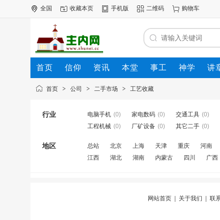
全国
收藏本页
手机版
二维码
购物车
首页
信仰
资讯
本堂
事工
神学
讲
公司
动态
人才
知道
专题
商圈
首页
>
公司
>
二手市场
>
工艺收藏
行业
电脑手机
(0)
家电数码
(0)
交通工具
(0)
工程机械
(0)
厂矿设备
(0)
其它二手
(0)
地区
总站
北京
上海
天津
重庆
河南
江西
湖北
湖南
内蒙古
四川
广西
网站首页
|
关于我们
|
联