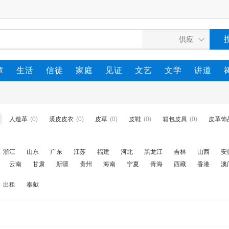
章
生活
信徒
家庭
见证
文艺
文学
讲道
人造革
(0)
裘皮皮衣
(0)
皮草
(0)
皮鞋
(0)
箱包皮具
(0)
皮革饰
浙江
山东
广东
江苏
福建
河北
黑龙江
吉林
山西
安
云南
甘肃
新疆
贵州
海南
宁夏
青海
西藏
香港
澳
出租
奉献