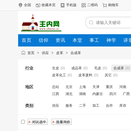
全国
收藏本页
手机版
二维码
购物车
首页
信仰
资讯
本堂
事工
神学
讲
公司
动态
人才
知道
专题
商圈
首页
>
供应
>
皮革
>
合成革
行业
生皮
(0)
成品革
(0)
毛皮
(0)
合成革
(0)
皮革化工
(0)
皮革废料
(0)
其它
(0)
地区
总站
北京
上海
天津
重庆
河南
江西
湖北
湖南
内蒙古
四川
广西
类别
供应
服务
二手
加工
合作
库存