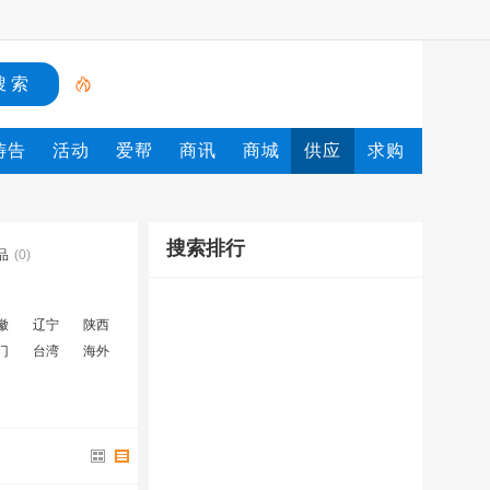
祷告
活动
爱帮
商讯
商城
供应
求购
搜索排行
品
(0)
徽
辽宁
陕西
门
台湾
海外