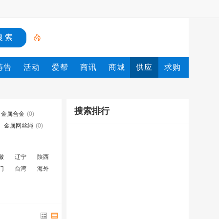
祷告
活动
爱帮
商讯
商城
供应
求购
搜索排行
金属合金
(0)
金属网丝绳
(0)
徽
辽宁
陕西
门
台湾
海外