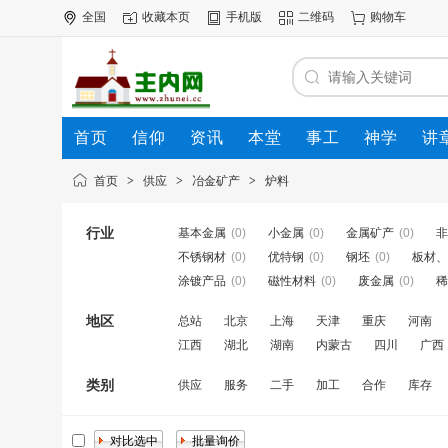
全国
收藏本页
手机版
二维码
购物车
首页
信仰
资讯
本堂
事工
神学
讲
公司
动态
人才
知道
专题
商圈
首页
>
供应
>
冶金矿产
>
炉料
行业
基本金属
(0)
小金属
(0)
金属矿产
(0)
非
不锈钢材
(0)
优特钢
(0)
钢坯
(0)
板材、
涂镀产品
(0)
磁性材料
(0)
废金属
(0)
稀
地区
总站
北京
上海
天津
重庆
河南
江西
湖北
湖南
内蒙古
四川
广西
类别
供应
服务
二手
加工
合作
库存