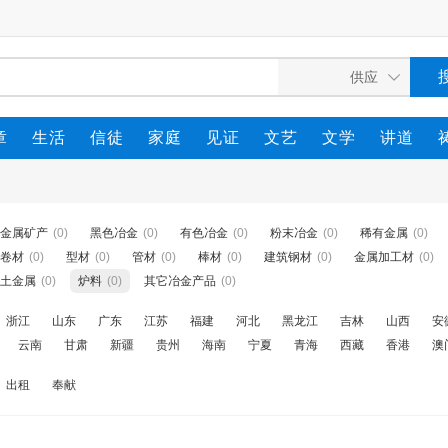
章
生活
信徒
家庭
见证
文艺
文学
讲道
金属矿产
(0)
黑色冶金
(0)
有色冶金
(0)
粉末冶金
(0)
稀有金属
(0)
卷材
(0)
型材
(0)
管材
(0)
棒材
(0)
建筑钢材
(0)
金属加工材
(0)
土金属
(0)
炉料
(0)
其它冶金产品
(0)
浙江
山东
广东
江苏
福建
河北
黑龙江
吉林
山西
安
云南
甘肃
新疆
贵州
海南
宁夏
青海
西藏
香港
澳
出租
奉献