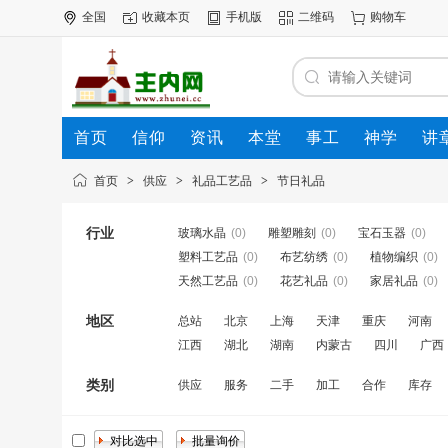
全国
收藏本页
手机版
二维码
购物车
首页
信仰
资讯
本堂
事工
神学
讲
公司
动态
人才
知道
专题
商圈
首页
>
供应
>
礼品工艺品
>
节日礼品
行业
玻璃水晶
(0)
雕塑雕刻
(0)
宝石玉器
(0)
塑料工艺品
(0)
布艺纺绣
(0)
植物编织
(0)
天然工艺品
(0)
花艺礼品
(0)
家居礼品
(0)
地区
总站
北京
上海
天津
重庆
河南
江西
湖北
湖南
内蒙古
四川
广西
类别
供应
服务
二手
加工
合作
库存