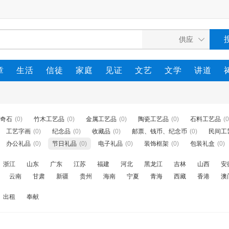
章
生活
信徒
家庭
见证
文艺
文学
讲道
奇石
(0)
竹木工艺品
(0)
金属工艺品
(0)
陶瓷工艺品
(0)
石料工艺品
(0
工艺字画
(0)
纪念品
(0)
收藏品
(0)
邮票、钱币、纪念币
(0)
民间工
办公礼品
(0)
节日礼品
(0)
电子礼品
(0)
装饰框架
(0)
包装礼盒
(0)
浙江
山东
广东
江苏
福建
河北
黑龙江
吉林
山西
安
云南
甘肃
新疆
贵州
海南
宁夏
青海
西藏
香港
澳
出租
奉献