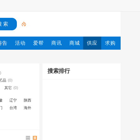
祷告
活动
爱帮
商讯
商城
供应
求购
搜索排行
)
艺品
(0)
其它
(0)
徽
辽宁
陕西
门
台湾
海外