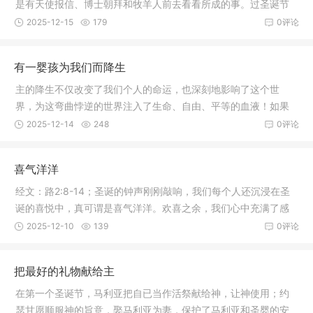
是有天使报信、博士朝拜和牧羊人前去看看所成的事。过圣诞节
就是纪念救主耶稣的降生，不能只注重形式，而要真正去体验神
2025-12-15
179
0评论
的爱，去经历当时人们在无指望之时听到了有一位拯救世人的救
主降生的那种喜悦快乐之情。
有一婴孩为我们而降生
主的降生不仅改变了我们个人的命运，也深刻地影响了这个世
界，为这弯曲悖逆的世界注入了生命、自由、平等的血液！如果
从人类历史当中除去基督教文化的影响，那么人类历史能留下值
2025-12-14
248
0评论
得纪念的东西将寥若晨星！每一个人都在直接或间接享受主降生
带来的益处！阿们！
喜气洋洋
经文：路2:8-14；圣诞的钟声刚刚敲响，我们每个人还沉浸在圣
诞的喜悦中，真可谓是喜气洋洋。欢喜之余，我们心中充满了感
恩，感恩
2025-12-10
139
0评论
把最好的礼物献给主
在第一个圣诞节，马利亚把自已当作活祭献给神，让神使用；约
瑟甘愿顺服神的旨意，娶马利亚为妻，保护了马利亚和圣婴的安