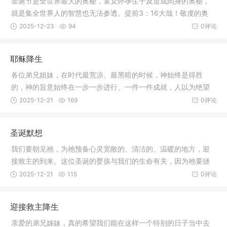
圣诞节是全世界最大的奥秘，童女怀孕生子及道成肉身的奥秘，
就是集全世界人的智慧也无法参透。提前3：16大哉！敬虔的奥
秘，无人不以为然，就是：神在肉身显现，被圣灵称义，被天使
2025-12-23
94
0评论
看见，被传于外邦，被世人信服，被接在荣耀里。第一个圣诞节
的夜晚，在伯利恒之野地里，透过天使天兵的歌声，神给世人下
耶稣降生
列两种启示。
各位弟兄姐妹，在时代最荒凉、最黑暗的时候，神始终是得胜
的，神的旨意始终在一步一步进行、一件一件成就，人以为绝望
的时候，在神永远有希望。让我们把我们心中的困难告诉这位永
2025-12-21
169
0评论
远得胜的主，相信祂没有难成的事，并且相信祂爱你。
圣诞默想
我们要朝见祂，为祂预备心灵宽敞的、清洁的、温暖的地方，迎
接救主的到来。这位圣诞的婴孩与我们的生命有关，因为祂要拯
救我们。让我们精心预备自己，洁净我们的心，让我们的心成为
2025-12-21
115
0评论
主的居所，预备好自己的礼物，献给我们的主，不至于空手来朝
见主，请你预备好三件礼物：信心、盼望、爱心。
迎接救主降生
亲爱的弟兄姊妹，真的希望我们能在这样一个特别的日子当中去