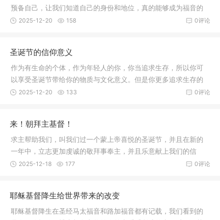
预备自己，让我们知道自己的身份和地位，真的能够成为福音的
传递者，并且以此为礼物献给我们最爱的耶稣。让他能够成为我
2025-12-20
158
0评论
们一生的追求，一生的渴慕；让我们能够单单地去仰望他，将我
们的眼睛、我们的心思意念注目在神的国度上，注目在耶稣身
圣诞节的信仰意义
上。
作为有生命的个体，作为年轻人的你，你当追求生存，所以你可
以享受圣诞节带给你的物质与文化意义。但是你更多追求生存的
目的，就是去接受圣诞节的神学意义，接受耶稣做你个人的救
2025-12-20
133
0评论
赎，让基督的生、死、复活以及再来籍着圣诞节的庆祝成为你生
命的意义！
来！朝拜主基督！
求主帮助我们，叫我们过一个蒙上帝喜悦的圣诞节，并且在新的
一年中，立志更加虔诚的敬拜事奉主，并且乐意献上我们的信
心，叫我们专心信靠主；献上我们的祈祷，叫我们常常亲近主；
2025-12-18
177
0评论
也叫我们献上受苦的心志，叫我们甘心事奉主。阿们！
耶稣基督降生给世界带来的改变
耶稣基督降生在圣经马太福音和路加福音都有记载，我们看到的