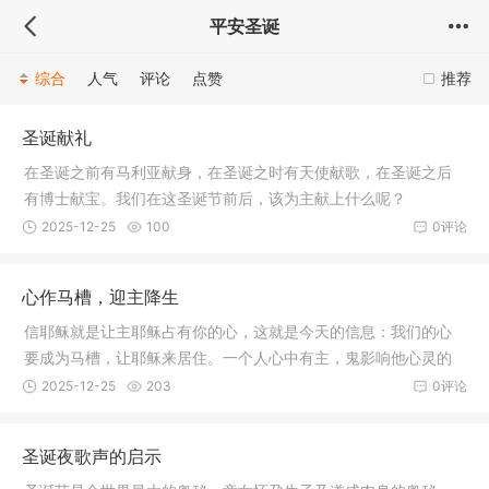
平安圣诞
综合
人气
评论
点赞
推荐
圣诞献礼
在圣诞之前有马利亚献身，在圣诞之时有天使献歌，在圣诞之后
有博士献宝。我们在这圣诞节前后，该为主献上什么呢？
2025-12-25
100
0评论
心作马槽，迎主降生
信耶稣就是让主耶稣占有你的心，这就是今天的信息：我们的心
要成为马槽，让耶稣来居住。一个人心中有主，鬼影响他心灵的
风险就会大大降低；反之亦然。而这两种人生也会大不一样。以
2025-12-25
203
0评论
下，我们从三处经文来探讨生命中有主跟没有主的不同意义。
圣诞夜歌声的启示