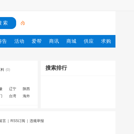
祷告
活动
爱帮
商讯
商城
供应
求购
搜索排行
原料
(0)
徽
辽宁
陕西
门
台湾
海外
留言
|
RSS订阅
|
违规举报