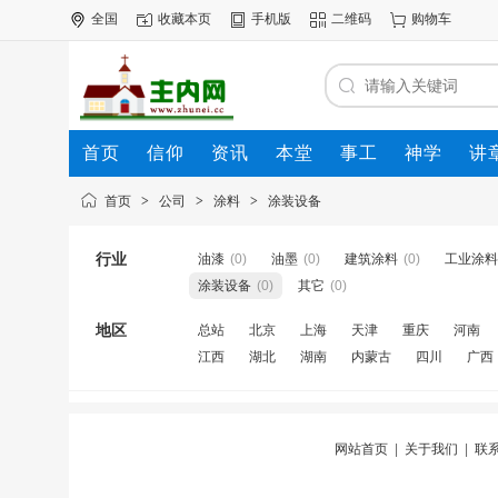
全国
收藏本页
手机版
二维码
购物车
首页
信仰
资讯
本堂
事工
神学
讲
公司
动态
人才
知道
专题
商圈
首页
>
公司
>
涂料
>
涂装设备
行业
油漆
(0)
油墨
(0)
建筑涂料
(0)
工业涂料
涂装设备
(0)
其它
(0)
地区
总站
北京
上海
天津
重庆
河南
江西
湖北
湖南
内蒙古
四川
广西
网站首页
|
关于我们
|
联