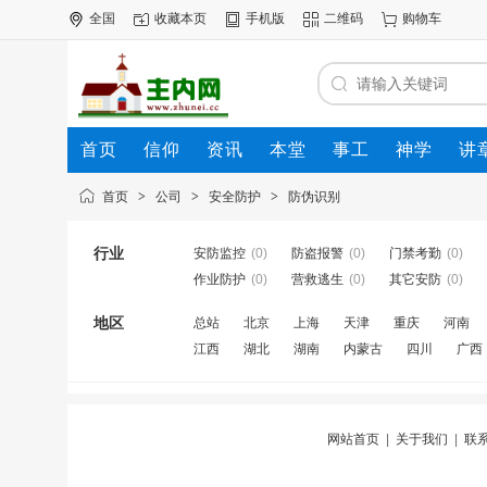
全国
收藏本页
手机版
二维码
购物车
首页
信仰
资讯
本堂
事工
神学
讲
公司
动态
人才
知道
专题
商圈
首页
>
公司
>
安全防护
>
防伪识别
行业
安防监控
(0)
防盗报警
(0)
门禁考勤
(0)
作业防护
(0)
营救逃生
(0)
其它安防
(0)
地区
总站
北京
上海
天津
重庆
河南
江西
湖北
湖南
内蒙古
四川
广西
网站首页
|
关于我们
|
联