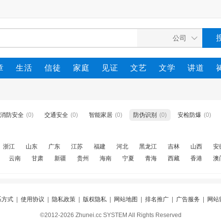
章
生活
信徒
家庭
见证
文艺
文学
讲道
消防安全
(0)
交通安全
(0)
智能家居
(0)
防伪识别
(0)
安检防爆
(0)
浙江
山东
广东
江苏
福建
河北
黑龙江
吉林
山西
安
云南
甘肃
新疆
贵州
海南
宁夏
青海
西藏
香港
澳
系方式
|
使用协议
|
隐私政策
|
版权隐私
|
网站地图
|
排名推广
|
广告服务
|
网站
©2012-2026 Zhunei.cc SYSTEM All Rights Reserved