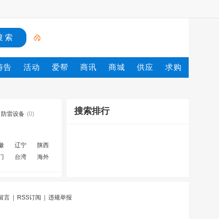
祷告
活动
爱帮
商讯
商城
供应
求购
搜索排行
防雷设备
(0)
徽
辽宁
陕西
门
台湾
海外
留言
|
RSS订阅
|
违规举报