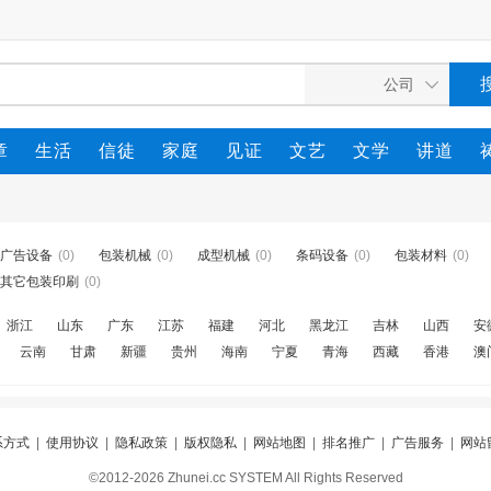
章
生活
信徒
家庭
见证
文艺
文学
讲道
广告设备
(0)
包装机械
(0)
成型机械
(0)
条码设备
(0)
包装材料
(0)
其它包装印刷
(0)
浙江
山东
广东
江苏
福建
河北
黑龙江
吉林
山西
安
云南
甘肃
新疆
贵州
海南
宁夏
青海
西藏
香港
澳
系方式
|
使用协议
|
隐私政策
|
版权隐私
|
网站地图
|
排名推广
|
广告服务
|
网站
©2012-2026 Zhunei.cc SYSTEM All Rights Reserved