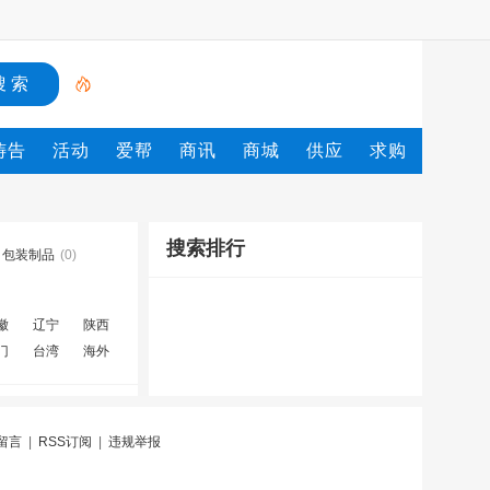
祷告
活动
爱帮
商讯
商城
供应
求购
搜索排行
包装制品
(0)
徽
辽宁
陕西
门
台湾
海外
留言
|
RSS订阅
|
违规举报