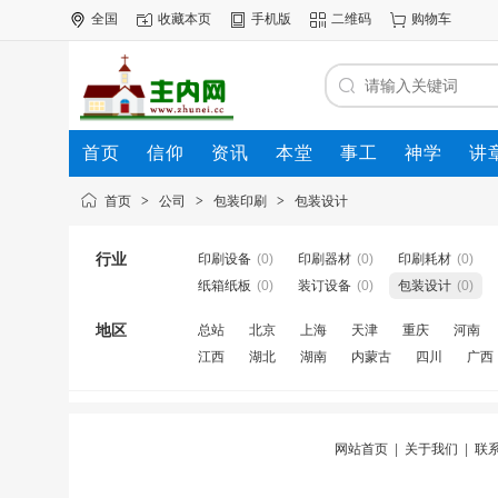
全国
收藏本页
手机版
二维码
购物车
首页
信仰
资讯
本堂
事工
神学
讲
公司
动态
人才
知道
专题
商圈
首页
>
公司
>
包装印刷
>
包装设计
行业
印刷设备
(0)
印刷器材
(0)
印刷耗材
(0)
纸箱纸板
(0)
装订设备
(0)
包装设计
(0)
地区
总站
北京
上海
天津
重庆
河南
江西
湖北
湖南
内蒙古
四川
广西
网站首页
|
关于我们
|
联