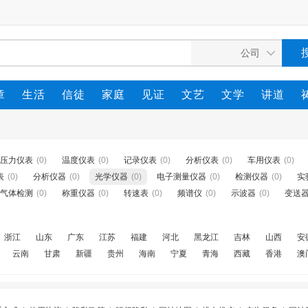
章
生活
信徒
家庭
见证
文艺
文学
讲道
压力仪表
(0)
温度仪表
(0)
记录仪表
(0)
分析仪表
(0)
车用仪表
(0)
表
(0)
分析仪器
(0)
光学仪器
(0)
电子测量仪器
(0)
检测仪器
(0)
实
气体检测
(0)
称重仪器
(0)
转速表
(0)
频谱仪
(0)
示波器
(0)
变送
浙江
山东
广东
江苏
福建
河北
黑龙江
吉林
山西
安
云南
甘肃
新疆
贵州
海南
宁夏
青海
西藏
香港
澳