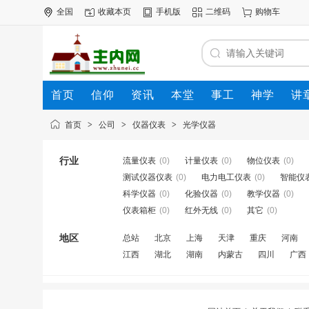
全国
收藏本页
手机版
二维码
购物车
首页
信仰
资讯
本堂
事工
神学
讲
公司
动态
人才
知道
专题
商圈
首页
>
公司
>
仪器仪表
>
光学仪器
行业
流量仪表
(0)
计量仪表
(0)
物位仪表
(0)
测试仪器仪表
(0)
电力电工仪表
(0)
智能仪
科学仪器
(0)
化验仪器
(0)
教学仪器
(0)
仪表箱柜
(0)
红外无线
(0)
其它
(0)
地区
总站
北京
上海
天津
重庆
河南
江西
湖北
湖南
内蒙古
四川
广西