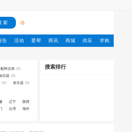
祷告
活动
爱帮
商讯
商城
供应
求购
搜索排行
配料仪表
(0)
验仪器
(0)
器
(0)
发生器
(0)
徽
辽宁
陕西
门
台湾
海外