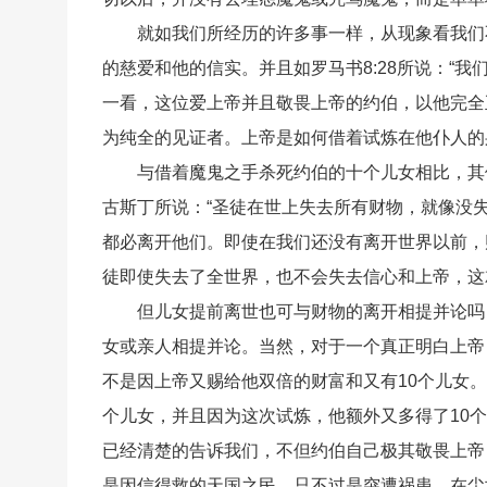
就如我们所经历的许多事一样，从现象看我们
的慈爱和他的信实。并且如罗马书8:28所说：“
一看，这位爱上帝并且敬畏上帝的约伯，以他完全
为纯全的见证者。上帝是如何借着试炼在他仆人的
与借着魔鬼之手杀死约伯的十个儿女相比，其
古斯丁所说：“圣徒在世上失去所有财物，就像没
都必离开他们。即使在我们还没有离开世界以前，
徒即使失去了全世界，也不会失去信心和上帝，这
但儿女提前离世也可与财物的离开相提并论吗
女或亲人相提并论。当然，对于一个真正明白上帝
不是因上帝又赐给他双倍的财富和又有10个儿女
个儿女，并且因为这次试炼，他额外又多得了10
已经清楚的告诉我们，不但约伯自己极其敬畏上帝
是因信得救的天国之民。只不过是突遭祸患，在尘