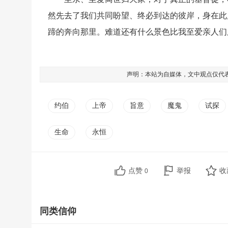
然先去了我们共同盼望、终必到达的彼岸，身在此
蹄的奔向那里。难道还有什么景色比我至爱亲人们
声明：本站为自媒体，文中观点仅代
约伯
上帝
旨意
魔鬼
试探
生命
永恒
点赞
举报
收
0
同类信仰