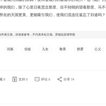
岸的我们，除了心里日夜思念那里、目不转睛的望着那里、马不
所在的天国更美、更能吸引我们，使我们流连往返忘了归途吗？
表作者立场，供读者参考，不代表本站立场。异端信息请
举报
试炼
信徒
儿女
敬畏
慈爱
公义
藏
支持
评论
分享
0
0
0
74