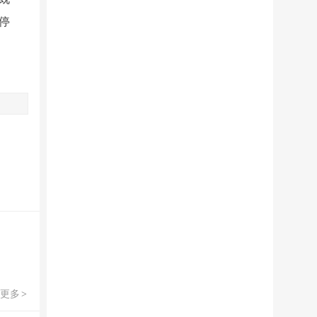
停
更多
>