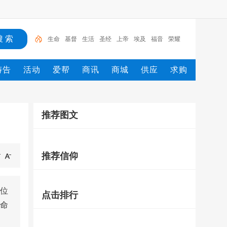
生命
基督
生活
圣经
上帝
埃及
福音
荣耀
信徒
十字架
祷告
活动
爱帮
商讯
商城
供应
求购
推荐图文
推荐信仰
位
点击排行
命