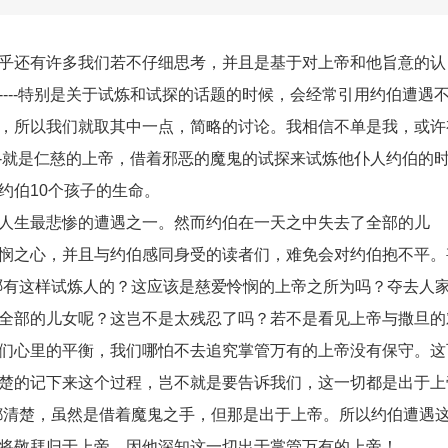
乎还有许多我们若不仔细思考，并且是基于对上帝和他旨意的认
---特别是关于试炼和试探的话题的时候，会经常引用约伯遭遇
，所以我们就取其中一点，简略的讨论。我相信不单是我，或许
--就是仁慈的上帝，借着邪恶的魔鬼的试探来试炼他仆人约伯的
约伯10个孩子的生命。
人生最悲惨的遭遇之一。然而约伯在一天之中失去了全部的儿
悯之心，并且与约伯感同身受的读者们，难免会对约伯抱不平。
哪有这样试炼人的？这应该是慈爱怜悯的上帝之所为吗？夺去人
全部的儿女呢？这岂不是太残忍了吗？若不是看见上帝与撒旦的
们心里的平衡，我们哪怕不去追究掌管万有的上帝没有保守。这
楚的记下来这个过程，岂不就是要告诉我们，这一切都是出于上
都清楚，虽然是借着魔鬼之手，但那是出于上帝。所以约伯遭遇
将敬拜归于上帝。因他深知这一切出于掌管万有的上帝！