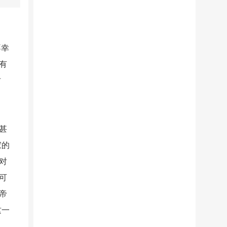
不幸
有
时
甚
家的
对
可
帝
这一