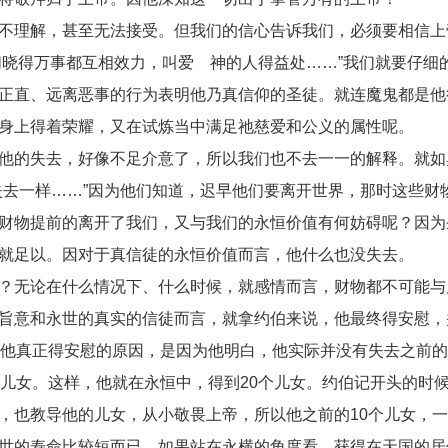
不理解，甚至无法接受。但我们的信心告诉我们，必须要相信上
我们晓得万事都互相效力，叫爱 神的人得益处……”我们就要仔细
正直、远离恶事的行为表明他乃真信仰的圣徒。就连魔鬼都是他
身上得着荣耀，又在试炼当中满足祂慈爱和公义的属性呢。
他的失去，好像不足介意了，所以我们也不去一一的解释。就如
失去一样……”因为他们知道，迟早他们要离开世界，那时这些财
财物提前的离开了我们，又与我们的永恒价值有何妨碍呢？因为
就足以。因对于真信徒的永恒价值而言，他什么也没失去。
？无论在什么情况下、什么时候，就感情而言，财物都不可能与
旨意和永世的真实的信徒而言，就拿约伯来说，他最终得安慰，
。他真正得安慰的原因，是因为他明白，他实际并没有失去之前的
个儿女。这样，他就在永恒中，得到20个儿女。约伯记开头的时
，也教导他的儿女，从小敬畏上帝，所以他之前的10个儿女，
世的寿命比较短而已。如果站在永横的角度看，获得在天国的居