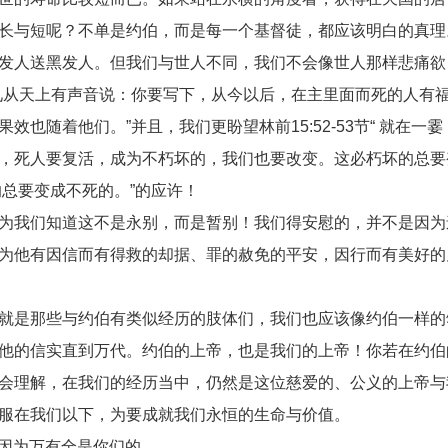
长与短呢？不单是约伯，而是每一个基督徒，都应该明白的真理
发人送黑发人。但我们与世人不同，我们不会像世人那样悲痛欲
见从天上有声音说：你要写下，从今以后，在主里面而死的人有
也随着他们。”并且，我们更盼望林前15:52-53节“ 就在一霎
，死人要复活，成为不朽坏的，我们也要改变。这必朽坏的总要
的总要变成不死的。”的应许！
为我们知道这不是永别，而是暂别！我们得安慰的，并不是因为
为他有因信而有得救的却据、罪的赦免的平安，因行而有美好的
就是那些与约伯有类似经历的肢体们，我们也应该像约伯一样的
他的信实直到万代。约伯的上帝，也是我们的上帝！你若在约伯
会理解，在我们的经历当中，仍然是这位慈爱的、公义的上帝与
服在我们以下，为要成就我们永恒的生命与价值。
，因为万有全是你们的。