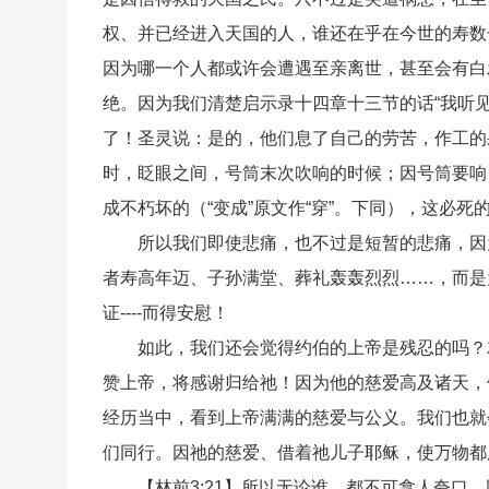
权、并已经进入天国的人，谁还在乎在今世的寿数
因为哪一个人都或许会遭遇至亲离世，甚至会有白
绝。因为我们清楚启示录十四章十三节的话“我听
了！圣灵说：是的，他们息了自己的劳苦，作工的果效
时，眨眼之间，号筒末次吹响的时候；因号筒要响
成不朽坏的（“变成”原文作“穿”。下同），这必死
所以我们即使悲痛，也不过是短暂的悲痛，因
者寿高年迈、子孙满堂、葬礼轰轰烈烈……，而是
证----而得安慰！
如此，我们还会觉得约伯的上帝是残忍的吗？
赞上帝，将感谢归给祂！因为他的慈爱高及诸天，
经历当中，看到上帝满满的慈爱与公义。我们也就
们同行。因祂的慈爱、借着祂儿子耶稣，使万物都
【林前3:21】所以无论谁，都不可拿人夸口