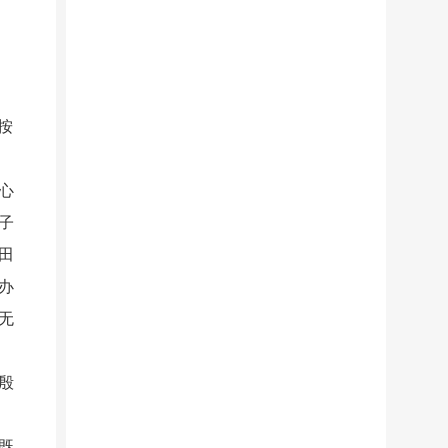
按
心
子
田
办
无
殷
既