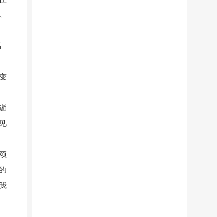
。
福
变
逝
见
颂
的
我