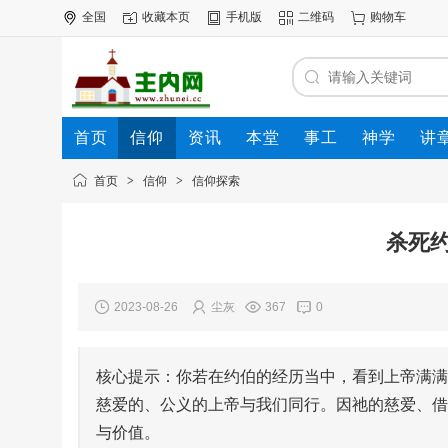
全国
收藏本页
手机版
二维码
购物车
首页
信仰
资讯
本堂
事工
神学
讲
公司
动态
人才
知道
专题
商圈
首页
>
信仰
>
信仰探索
杀死
2023-08-26
尘灰
367
0
核心提示：你若在约伯的经历当中，看到上帝满满
慈爱的、公义的上帝与我们同行。因祂的慈爱、借
与价值。