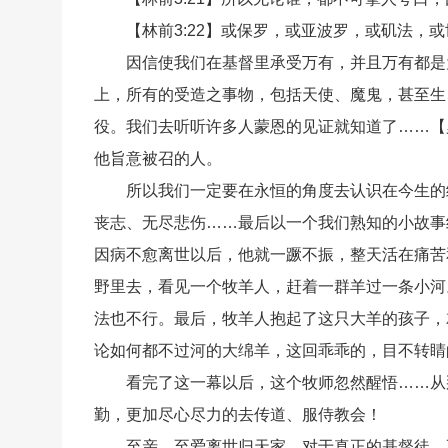
【林前3:22】或保罗，或亚波罗，或矶法，
因信使我们在基督里承受万有，并且万有都是
上，所有的受造之事物，包括天使、魔鬼，甚至生
役。我们去听听许多人蒙恩的见证就知道了……【罗
他旨意被召的人。
所以我们一定要在永恒的角度去认识在今生的
丧志、无尽悲伤……最后以一个我们熟知的小故事
因病不愈离世以后，他就一蹶不振，整天活在痛苦
野里去，看见一个牧羊人，赶着一群羊过一条小河
法也不行。最后，牧羊人抱起了这只大羊的孩子，
论如何都不过河的大绵羊，这回乖乖的，目不转睛
看完了这一幕以后，这个牧师忽然醒悟……从
勤，更加尽心尽力的去传道、服侍教会！
至亲、至爱离世归天家，对于真正的基督徒，