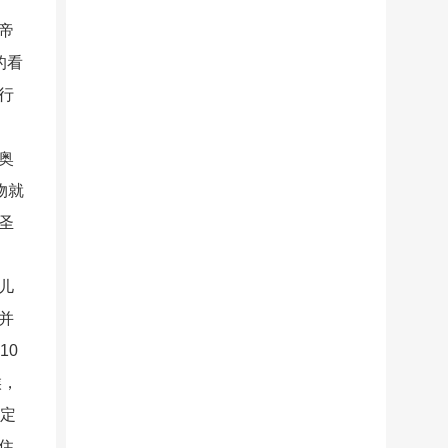
帝
的看
行
奥
物就
圣
儿
并
10
候，
一定
住