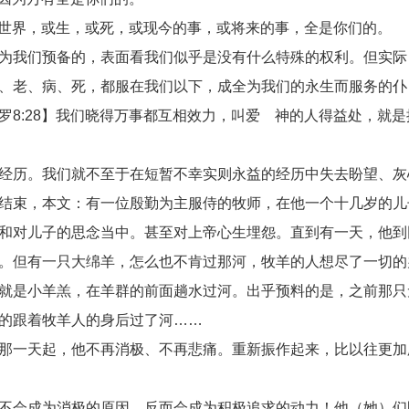
或世界，或生，或死，或现今的事，或将来的事，全是你们的。
为我们预备的，表面看我们似乎是没有什么特殊的权利。但实际
、老、病、死，都服在我们以下，成全为我们的永生而服务的仆
8:28】我们晓得万事都互相效力，叫爱 神的人得益处，就是
经历。我们就不至于在短暂不幸实则永益的经历中失去盼望、灰
结束，本文：有一位殷勤为主服侍的牧师，在他一个十几岁的儿
和对儿子的思念当中。甚至对上帝心生埋怨。直到有一天，他到
。但有一只大绵羊，怎么也不肯过那河，牧羊的人想尽了一切的
就是小羊羔，在羊群的前面趟水过河。出乎预料的是，之前那只
的跟着牧羊人的身后过了河……
那一天起，他不再消极、不再悲痛。重新振作起来，比以往更加
不会成为消极的原因，反而会成为积极追求的动力！他（她）们