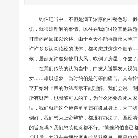
约伯记当中，不但是满了浓厚的神秘色彩，似
识，就很难理解的事情。以往在我们讨论其他话题-
打击的起因加以论述。由于今天不能再熬夜太晚了
许许多多认真读经的肢体，都考虑过这这个细节--
候，居然允许魔鬼使用大风，吹倒了房屋，夺去了
在我们传统的认为当中，白发人送黑发人视为
女……难以想象，当时约伯是何等的痛苦。具有怜
至开始对上帝的做法表示不能理解。我们会说：“
所有财产，也就够可以的了，为什么还要杀死人家
话，我们就把这个遭遇单单归在撒旦身上，为了我
倒好，我们想为上帝辩护，都没有办法了。圣经清
的旨意吗？我们想装糊涂都不行。”就连约伯自己
切以后，并没有去埋怨魔鬼或咒骂魔鬼，而是单单