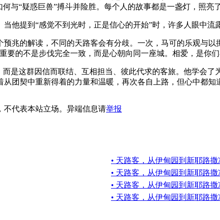
如何与“疑惑巨兽”搏斗并险胜。每个人的故事都是一盏灯，照亮
。当他提到“感觉不到光时，正是信心的开始”时，许多人眼中流
个预兆的解读，不同的天路客会有分歧。一次，马可的乐观与以
。重要的不是步伐完全一致，而是心朝向同一座城。相爱，是你们
宇，而是这群因信而联结、互相担当、彼此代求的客旅。他学会了
着从团契中重新得着的力量和温暖，再次各自上路，但心中都知
，不代表本站立场。异端信息请
举报
• 天路客，从伊甸园到新耶路撒
• 天路客，从伊甸园到新耶路撒
• 天路客，从伊甸园到新耶路撒
• 天路客，从伊甸园到新耶路撒