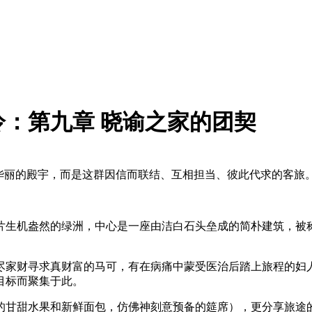
：第九章 晓谕之家的团契
是华丽的殿宇，而是这群因信而联结、互相担当、彼此代求的客旅
片生机盎然的绿洲，中心是一座由洁白石头垒成的简朴建筑，被称
尽家财寻求真财富的马可，有在病痛中蒙受医治后踏上旅程的妇
目标而聚集于此。
的甘甜水果和新鲜面包，仿佛神刻意预备的筵席），更分享旅途的