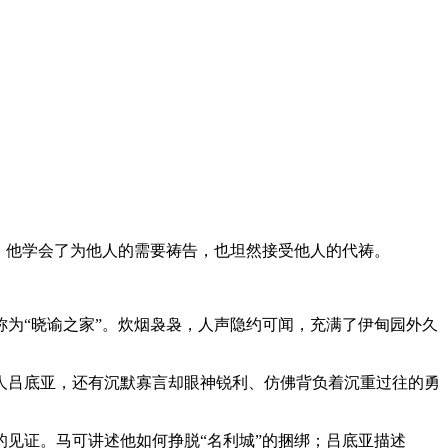
。他学会了为他人的需要祷告，也坦然接受他人的代祷。
为“晓谕之家”。炊烟袅袅，人声隐约可闻，充满了伊甸园外久
人吕底亚，还有沉默寡言却眼神锐利、仿佛背负着沉重过往的勇
见证。马可讲述他如何挣脱“名利城”的捆绑；吕底亚描述