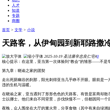
动态
人才
知道
专题
商圈
首页
>
文学
>
小说
天路客，从伊甸园到新耶路撒冷
2025-10-19
圣洁康辛忠良仁宅
4
0
核心提示：在这里，亚当第一次体验到“教会”的雏形——不
第九章：晓谕之家的团契
走出死荫幽谷的刹那，阳光刺得亚当几乎睁不开眼。眼前是一
违的生机与温暖。
在晓谕之家，亚当遇到了形形色色的天路客。有曾是富商却散
士以挪士。他们来自不同背景，步伐快慢不一，但都因同一个
夜晚，众人围坐在大厅的篝火旁，分享食物（其中有来自绿洲