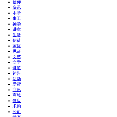
信仰
资讯
本堂
事工
神学
讲章
生活
信徒
家庭
见证
文艺
文学
讲道
祷告
活动
爱帮
商讯
商城
供应
求购
公司