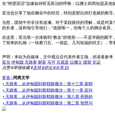
在“绝望泥沼”边缘如何听见医治的呼唤；以挪士则简短提及他
亚当也分享了他在幽谷中的经历，特别是那位持灯老妪的教导
当然，团契中并非没有波澜。对于某段路径的理解，或是对某
的长者，温和地引导他们：“道路唯一，但每个人的脚步各异
在这里，亚当第一次体验到“教会”的雏形——不是华丽的殿
了简单的礼物（一块磨刀石、一袋盐、几句祝福的经文），带
声明：本站为自媒体，文中观点仅代表作者立场，供读者参考
亚当
伊甸园
天路客
财富
马可
吕底亚
以挪士
团契
见证
点赞
0
举报
收藏
0
支持
0
评论
0
分享
15
更多
>
同类文学
• 天路客，从伊甸园到新耶路撒冷：第十三章 新耶
• 天路客，从伊甸园到新耶路撒冷：第十一章 应许
• 天路客，从伊甸园到新耶路撒冷：第八章 死荫的
• 天路客，从伊甸园到新耶路撒冷：第二章 智慧与