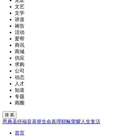
见证
文艺
文学
讲道
祷告
活动
爱帮
商讯
商城
供应
求购
公司
动态
人才
知道
专题
商圈
恩典
圣经
福音
基督
生命
真理
耶稣
荣耀
人生
复活
首页