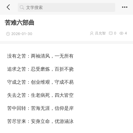
苦难六部曲
吕允智
0
4
2026-01-30
没有之苦：两袖清风，一无所有
追求之苦：忍受磨炼，百折不挠
守成之苦：创业维艰，守成不易
失去之苦：生老病死，四大皆空
苦中回转：苦海无涯，信仰是岸
苦尽甘来：安身立命，优游涵泳