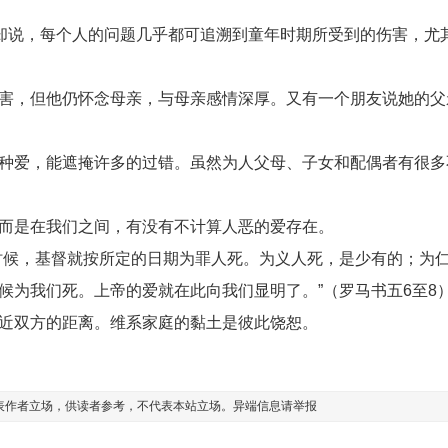
家却说，每个人的问题几乎都可追溯到童年时期所受到的伤害，尤
害，但他仍怀念母亲，与母亲感情深厚。又有一个朋友说她的父
种爱，能遮掩许多的过错。虽然为人父母、子女和配偶者有很多
而是在我们之间，有没有不计算人恶的爱存在。
时候，基督就按所定的日期为罪人死。为义人死，是少有的；为
候为我们死。上帝的爱就在此向我们显明了。”（罗马书五6至8
近双方的距离。维系家庭的黏土是彼此饶恕。
表作者立场，供读者参考，不代表本站立场。异端信息请
举报