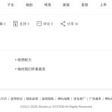
子女
饶恕
维系
家庭
基督
上帝
藏
支持
评论
分享
0
0
0
92
• 错用权力
• 祂对我们怀着善意
系方式
|
使用协议
|
隐私政策
|
版权隐私
|
网站地图
|
排名推广
|
广告服务
|
网站
©2012-2026 Zhunei.cc SYSTEM All Rights Reserved