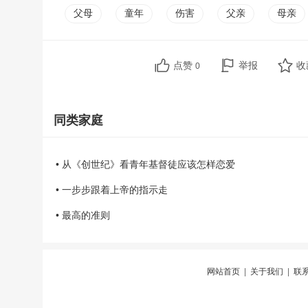
父母
童年
伤害
父亲
母亲
点赞
举报
收
0
同类家庭
• 从《创世纪》看青年基督徒应该怎样恋爱
• 一步步跟着上帝的指示走
• 最高的准则
网站首页
|
关于我们
|
联