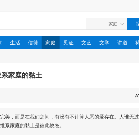
章
生活
信徒
家庭
见证
文艺
文学
讲道
维系家庭的黏土
完美，而是在我们之间，有没有不计算人恶的爱存在。人谁无过
维系家庭的黏土是彼此饶恕。