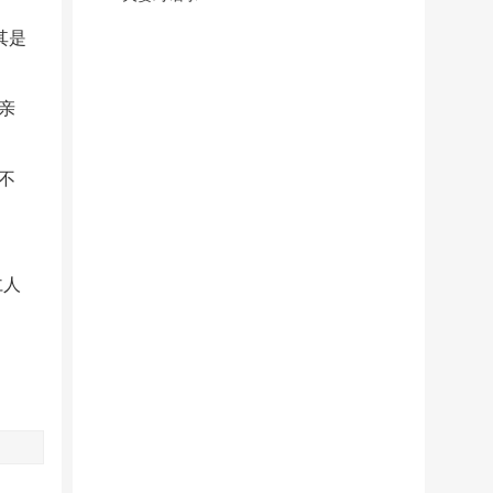
其是
亲
不
仁人
）