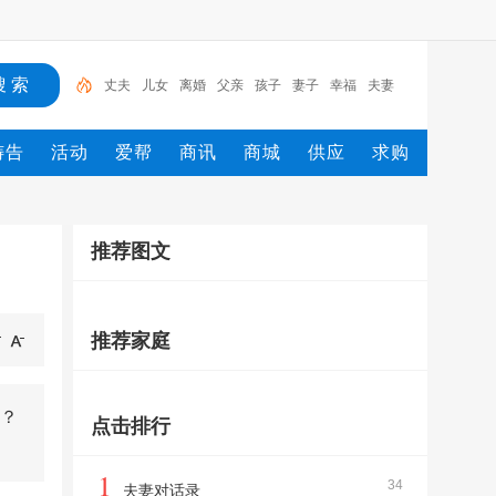
丈夫
儿女
离婚
父亲
孩子
妻子
幸福
夫妻
家庭
婚姻
丈夫
祷告
活动
爱帮
商讯
商城
供应
求购
推荐图文
推荐家庭
？
点击排行
1
34
夫妻对话录