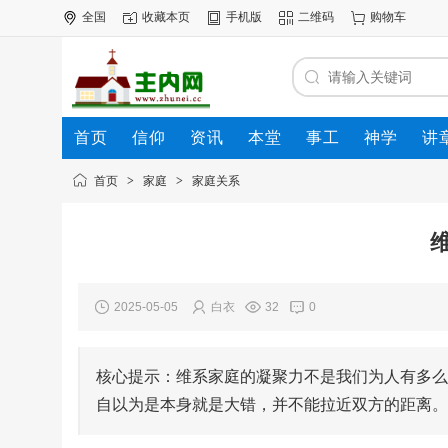
全国
收藏本页
手机版
二维码
购物车
首页
信仰
资讯
本堂
事工
神学
讲
公司
动态
人才
知道
专题
商圈
首页
>
家庭
>
家庭关系
2025-05-05
白衣
32
0
核心提示：维系家庭的凝聚力不是我们为人有多么
自以为是本身就是大错，并不能拉近双方的距离。