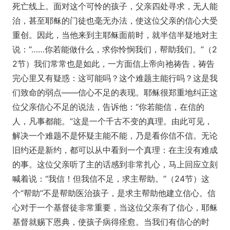
死亡线上。面对这个可怜的孩子，父亲四处寻求，无人能
治，甚至耶稣的门徒也毫无办法，使这位父亲的信心大受
重创。因此，当他来到主耶稣面前时，就半信半疑地对主
说：“……你若能做什么，求你怜悯我们，帮助我们。”（2
2节）我们常常也是如此，一方面信上帝向祂祷告，祷告
完心里又有疑惑：这可能吗？这个难题主能行吗？这是我
们致命的弱点――信心不足的表现。耶稣很郑重地纠正这
位父亲信心不足的说法，告诉他：“你若能信，在信的
人，凡事都能。”这是一个千古不变的真理。由此可见，
解决一个难题不是怀疑主能不能，乃是看你信不信。无论
旧约还是新约，都可以从中看到一个真理：在主没有难成
的事。这位父亲听了主的话感到非常扎心，马上回应立刻
喊着说：“我信！但我信不足，求主帮助。”（24节）这
个“帮助”不是帮助医治孩子，是求主帮助他建立信心。信
心对于一个基督徒非常重要，当这位父亲有了信心，耶稣
基督就赐下恩典，使孩子病得痊愈。当我们有信心的时