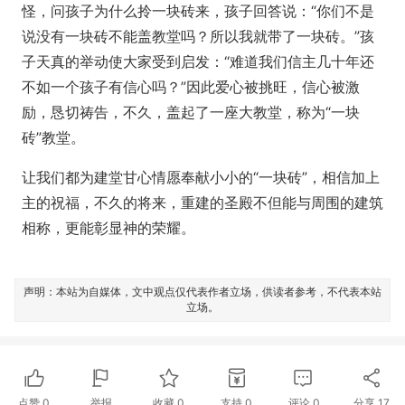
怪，问孩子为什么拎一块砖来，孩子回答说：“你们不是
说没有一块砖不能盖教堂吗？所以我就带了一块砖。”孩
子天真的举动使大家受到启发：“难道我们信主几十年还
不如一个孩子有信心吗？”因此爱心被挑旺，信心被激
励，恳切祷告，不久，盖起了一座大教堂，称为“一块
砖”教堂。
让我们都为建堂甘心情愿奉献小小的“一块砖”，相信加上
主的祝福，不久的将来，重建的圣殿不但能与周围的建筑
相称，更能彰显神的荣耀。
声明：本站为自媒体，文中观点仅代表作者立场，供读者参考，不代表本站
立场。
点赞
0
举报
收藏
0
支持
0
评论
0
分享
17