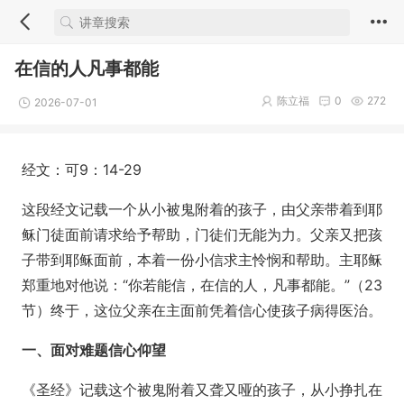
在信的人凡事都能
陈立福
0
272
2026-07-01
经文：可9：14-29
这段经文记载一个从小被鬼附着的孩子，由父亲带着到耶
稣门徒面前请求给予帮助，门徒们无能为力。父亲又把孩
子带到耶稣面前，本着一份小信求主怜悯和帮助。主耶稣
郑重地对他说：“你若能信，在信的人，凡事都能。”（23
节）终于，这位父亲在主面前凭着信心使孩子病得医治。
一、面对难题信心仰望
《圣经》记载这个被鬼附着又聋又哑的孩子，从小挣扎在