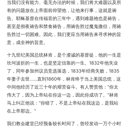
当我们没有能力、毫无办法的时候，我们将大难题以及所
有的问题放在上帝面前仰望他，让他来行事，这就是祷
告。耶稣基督在传福音的三年中，遇到难题祂也是祷告，
甚至是彻夜祷告和禁食祷告，用祷告胜过魔鬼撒但，用祷
告胜过一切困难。因此，我们更应当用祷告来寻求神的旨
意，成全神的旨意。
十九世纪美国总统林肯，是个虔诚的基督徒，他的一生是
坎坷波折的一生，也是坚定信靠的一生。1832年他失业
了，同年参加州议员竞选落选，1833年经商失败，1835
年妻子去世……直到1860年，林肯终于当上美国总统，这
中间他经历了近三十年的艰苦奋斗。有人赞赏他：“你太
伟大了，因为上帝站在你这一边，因此你成功了。”林肯
马上纠正他说：“你错了，不是上帝站在我这边，是我站
在上帝那边。”
我们教会建堂已经预备较长时间了，曾经发动一万个小时