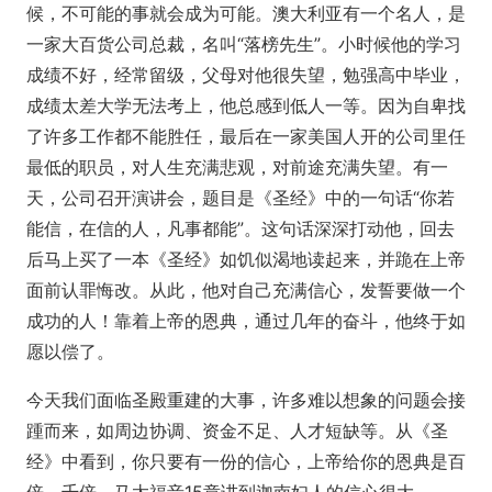
候，不可能的事就会成为可能。澳大利亚有一个名人，是
一家大百货公司总裁，名叫“落榜先生”。小时候他的学习
成绩不好，经常留级，父母对他很失望，勉强高中毕业，
成绩太差大学无法考上，他总感到低人一等。因为自卑找
了许多工作都不能胜任，最后在一家美国人开的公司里任
最低的职员，对人生充满悲观，对前途充满失望。有一
天，公司召开演讲会，题目是《圣经》中的一句话“你若
能信，在信的人，凡事都能”。这句话深深打动他，回去
后马上买了一本《圣经》如饥似渴地读起来，并跪在上帝
面前认罪悔改。从此，他对自己充满信心，发誓要做一个
成功的人！靠着上帝的恩典，通过几年的奋斗，他终于如
愿以偿了。
今天我们面临圣殿重建的大事，许多难以想象的问题会接
踵而来，如周边协调、资金不足、人才短缺等。从《圣
经》中看到，你只要有一份的信心，上帝给你的恩典是百