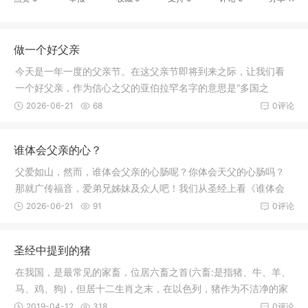
做一个好父亲
今天是一年一度的父亲节。在这父亲节即将到来之际，让我们看
一个好父亲，作为信心之父的亚伯拉罕名字的意思是“多国之
父，”无疑他是一个成功的父亲。我们来看《做一个好父亲》。
2026-06-21
68
0评论
谁体会父亲的心？
父爱如山，然而，谁体会父亲的心肠呢？你体会天父的心肠吗？
那就广传福音，爱弟兄姊妹及众人吧！我们从圣经上看《谁体会
父亲的心？》。
2026-06-21
91
0评论
圣经中提到的猪
在我国，是最常见的家畜，位居六畜之首(六畜:是指猪、牛、羊、
马、鸡、狗)，但居十二生肖之末，在以色列，猪作为不洁净的家
畜，是不可以献祭的。我们来看圣经中提到的猪。
2019-04-12
318
0评论