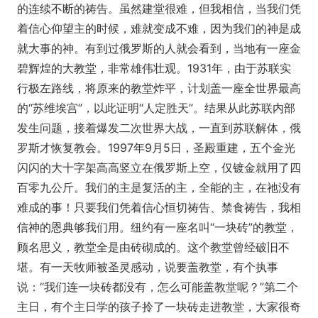
的连续不断的祷告。虽然建堂很难，但我相信，当我们凭
着信心仰望主的时候，难就变成不难，因为我们的神是成
就大事的神。有到过俄罗斯的人就会看到，当地有一座金
碧辉煌的大教堂，非常雄伟壮观。1931年，由于苏联实
行极左路线，将原来的教堂炸平，计划盖一座全世界最高
的“苏维埃宫”，以此证明“人定胜天”。结果从此苏联内部
发生问题，接着爆发二次世界大战，一直到苏联解体，俄
罗斯才恢复教会。1997年9月5日，圣殿重建，五个金光
闪闪的大十字架高高竖立在俄罗斯上空，仅镀金就用了四
百零九公斤。我们的主是复活的主，全能的主，在祂没有
难成的事！只要我们凭着信心恒切祷告、禁食祷告，我相
信神的恩典够我们用。纽约有一座名叫“一块砖”的教堂，
顾名思义，教堂全是由砖砌成的。这个教堂曾经破旧不
堪。有一天牧师被圣灵感动，说要盖教堂，有个执事
说：“我们连一块砖都没有，怎么可能盖教堂呢？”第二个
主日，有个主日学的孩子拎了一块砖走进教堂，大家很奇