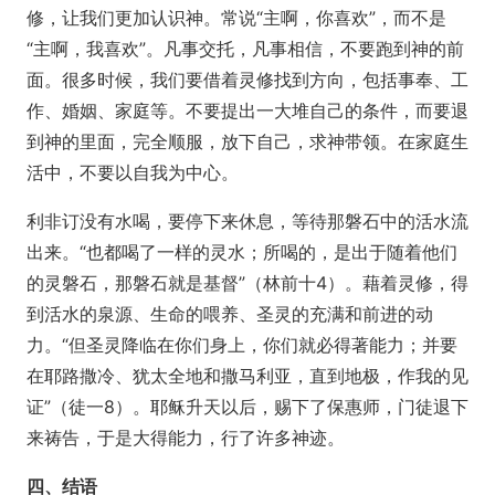
修，让我们更加认识神。常说“主啊，你喜欢”，而不是
“主啊，我喜欢”。凡事交托，凡事相信，不要跑到神的前
面。很多时候，我们要借着灵修找到方向，包括事奉、工
作、婚姻、家庭等。不要提出一大堆自己的条件，而要退
到神的里面，完全顺服，放下自己，求神带领。在家庭生
活中，不要以自我为中心。
利非订没有水喝，要停下来休息，等待那磐石中的活水流
出来。“也都喝了一样的灵水；所喝的，是出于随着他们
的灵磐石，那磐石就是基督”（林前十4）。藉着灵修，得
到活水的泉源、生命的喂养、圣灵的充满和前进的动
力。“但圣灵降临在你们身上，你们就必得著能力；并要
在耶路撒冷、犹太全地和撒马利亚，直到地极，作我的见
证”（徒一8）。耶稣升天以后，赐下了保惠师，门徒退下
来祷告，于是大得能力，行了许多神迹。
四、结语