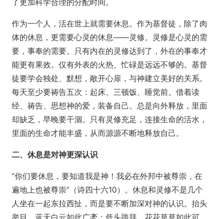
了更加科学合理的分配时间。
作为一个人，活在世上就需要休息。作为基督徒，除了肉
体的休息，更需要心灵的休息——灵修。灵修是心灵的需
要，事奉的需要。只有内在的灵修达到了，外在的事奉才
能更有果效。仅有外表的火热、忙碌是远远不够的。基督
徒要学会独处、默想，敞开心扉，与神建立美好的关系。
每天至少要祷告五次：起床、三顿饭、睡觉前。借着读
经、祷告、思想神的爱，装备自己。总是向外释放，里面
却缺乏，早晚要干涸。只有灵修充足，连接生命的活水，
里面的生命才能丰盛，从而源源不断地释放自己。
二、休息是对神更深认识
“你们要休息，要知道我是神！我必在外邦中被尊崇，在
遍地上也被尊崇”（诗四十六10）。休息和灵修不是几个
人坐在一起东拉西扯，而是要不断加深对神的认识。抬头
举目，蓝天白云如此广袤；低头跪拜，花花草草如此可