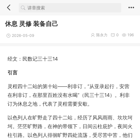
休息 灵修 装备自己
陈永力
0
196
2026-05-09
经文：民数记三十三14
引言
灵程四十二站的第十站——利非订，“从亚录起行，安营
在利非订，在那里百姓没有水喝”（民三十三14）。利非
订为休息之地，代表了灵程需要安歇。
以色列人在旷野走了四十二站，经历了风风雨雨、坎坎坷
坷。茫茫旷野路，在神的带领下，日间云柱庇护，夜间火
柱引路。以色列人徘徊旷野四处流荡，受尽苦中苦，他们