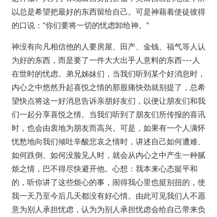
以总是希望把最好的东西留给自己。可是神藉着使徒彼得
的口说：“你们要将一切的忧虑卸给神。”
神没有向凡相信他的人要房屋、田产、金钱、福气等人认
为好的东西，而是要了一件大大出乎人意料的东西---人
在世时的忧虑。弟兄姊妹们，当我们听到某个好消息时，
内心之中悠然升起喜悦之情的那股痛快劲就别提了，总希
望快点将这一好消息告诉亲朋好友们，以便让朋友们和我
们一起分享喜悦之情。当我们听到了朋友们所传报的喜讯
时，也会由衷地为朋友而高兴。可是，如果有一个人满怀
忧愁地向我们倾吐辛酸悲哀之情时，讲述自己如何遭难、
如何跌倒、如何没脸见人时，就会从内心之中产生一种腻
烦之情，巴不得尽快避开他。心想：我本来心态挺平和
的，听你讲了这些烦心的事，闹得我心里也挺别扭的，使
我一天乃至今后几天都没有好心情。由此可见我们人不愿
意为别人承担忧虑，认为为别人承担忧虑会给自己带来负