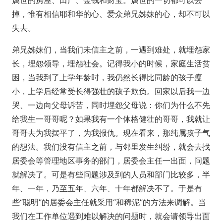
属世的房屋、田产、金钱和财宝。属世的一切都可以丢
掉，惟有相信耶和华的心、爱众弟兄姊妹的心，却不可以
失去。
弟兄姊妹们，当我们未信主之前，一遇到难处，就埋怨家
长，埋怨领导，埋怨社会。记得我小的时候，家庭生活贫
困，当我到了上学年龄时，我仍然长得比同龄的孩子瘦
小，上学后经常受长得强壮的孩子欺负。回家以后我一边
哭、一边向父母诉苦，同时埋怨父母说：你们为什么不先
给我生一哥哥呢？如果我有一个体格健壮的哥哥，我就让
哥哥去为我摆平了，为我报仇。现在看来，那纯属孩子气
的想法。我们没有信主之前，与邻里发生纠纷，就会去找
居委会等管理地区事务的部门，居委会主任一出面，问题
就解决了。可是有些问题涉及到的人员和部门比较多，半
年、一年，乃至五年、六年、十年都解决不了。于是有
些“聪明”的居委会主任就采用“和稀泥”的方法来调解。当
我们在工作单位遇到难以解决的问题时，就会请领导出面