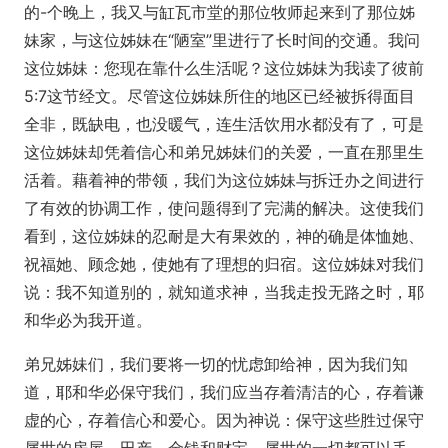
的-个晚上，我又与缸瓦市堂的那位牧师起来到了那位姊
妹家，与这位姊妹在“陋室”里进行了长时间的交通。我问
这位姊妹：您现在靠什么生活呢？这位姊妹为我读了彼前
5:7这节经文。尽管这位姊妹所住的地区已经被拆得面目
全非，既缺电，也没暖气，连生活饮用水都没有了，可是
这位姊妹却凭着信心和弟兄姊妹们的关爱，一直在那里生
活着。藉着神的带领，我们为这位姊妹与拆迁办之间进行
了有效的协调工作，使问题得到了完满的解决。这使我们
看到，这位姊妹的忍耐是大有果效的，神的确是体恤她、
祝福她、顾念她，使她有了理想的归宿。这位姊妹对我们
说：我不知道别的，就知道求神，当我走投无路之时，耶
和华必为我开道。
弟兄姊妹们，我们要将一切的忧虑卸给神，因为我们知
道，耶和华必保守我们，我们应当存着清洁的心，存着谦
虚的心，存着信心和爱心。因为神说：保守这些胜过保守