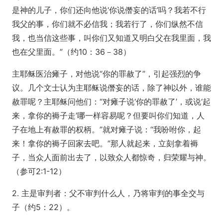
是神的儿子，你们还向他说‘你说僭妄的话’吗？我若不行
我父的事，你们就不必信我；我若行了，你们纵然不信
我，也当信这些事，叫你们又知道又明白父在我里面，我
也在父里面。”（约10：36－38）
主耶稣医治瘫子，对他说“你的罪赦了”，引起强烈的争
议。几个文士认为主耶稣说僭妄的话，除了神以外，谁能
赦罪呢？主耶稣问他们：“对瘫子说‘你的罪赦了’，或说‘起
来，拿你的褥子走’哪一样容易呢？但要叫你们知道，人
子在地上有赦罪的权柄。”就对瘫子说：“我吩咐你，起
来！拿你的褥子回家去吧。”那人就起来，立刻拿着褥
子，当众人面前出去了，以致众人都惊奇，归荣耀与神。
（参可2:1-12）
2. 主是审判者：父不审判什么人，乃将审判的事全交与
子（约5：22）。