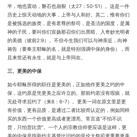
半，地也震动，磐石也崩裂（太27：50-51）。这是一件
历史上惊天动地的大事，上帝与人和好。其二，惟有你们
是被拣选的族类，是有君尊的祭司，是圣洁的国度，是属
神的子民，要叫你们宣扬那召你们出黑暗、入奇妙光明者
的美德（彼前2:9）。不但今生我们可以与神亲近，向神
祷告（要奉主耶稣的名，就是特别强调中保的身份），而
且来世还有永生，就是与上帝同在。
三、更美的中保
如今耶稣所得的职任是更美的，正如他作更美之约的中
保，这约原是凭更美之应许立的。那前约若没有瑕疵，就
无处寻求后约了（来8：6-7）。更美一词在原文里是更
有价值，更有品质，是通过二者比较而认定的，例如同样
买的东西一个价值更高或者更漂亮。常言道“不怕不识
货，只怕货比货”。一个人的宗教信仰更应该是这样，更
美的中保是指新约主基督比旧约的亚伦大祭司更重要更美