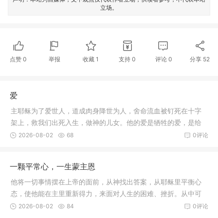
立场。
点赞
0
举报
收藏
1
支持
0
评论
0
分享
52
爱
主耶稣为了爱世人，道成肉身降世为人，舍命流血被钉死在十字
架上，救我们出死入生，做神的儿女。他的爱是牺牲的爱，是给
予的爱，是付出劳苦的爱。主给我们留下了美好的榜样，求主感
2026-08-02
68
0评论
动带领我们，叫我们知道“爱是永不止息的。”
一颗平常心，一生蒙主恩
他将一切事情摆在上帝的面前，从神找出答案，从耶稣里平衡心
态，使他能在主里重新得力，来面对人生的困难、挫折。从中可
看到保罗无论是在卑贱、丰富、饱足、饥饿、有余、缺乏的状况
2026-08-02
84
0评论
都能怀着一颗平常心，一生蒙主恩典。