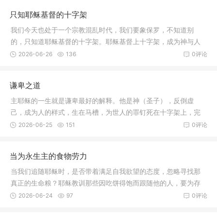
更应当用祷告来寻求神的旨意，成全神的旨意。
只知耶稣基督的十字架
我们今天也处于一个宗教混乱时代，我们要象保罗，不知道别
的，只知道耶稣基督的十字架。耶稣基督上十字架，成为神与人
之间的中保，成为每个基督徒真正的救主。高举耶稣基督的十字
2026-06-26
136
0评论
架，我们在信仰上就不偏左，不偏右，一生走在主的真道上。
谦卑之道
主耶稣的一生就是谦卑最好的解释。他是神（圣子），反倒虚
己，成为人的样式，生在马槽，为世人的罪钉死在十字架上，完
成上帝（圣父）救赎的计划，谦卑到极点，但他死后却复活、升
2026-06-25
151
0评论
天被上帝高抬。主耶稣说：“我心里柔和谦卑，你们当负我的轭，
学我的样式……”（太11：29上）基督徒必须领受、具备这种属灵
当为永生主的食物劳力
生命的特质，否则与主的生命不相合就非真正的基督徒。
当我们追随耶稣时，是否带着满足自我欲望的态度，忽略寻找那
真正的生命粮？耶稣教训那些因吃饼得饱而跟随他的人，要为存
到永生的食物劳力，这是否也提醒我们要反省自己的信仰状况，
2026-06-24
97
0评论
思考自己为何目的来跟随耶稣。