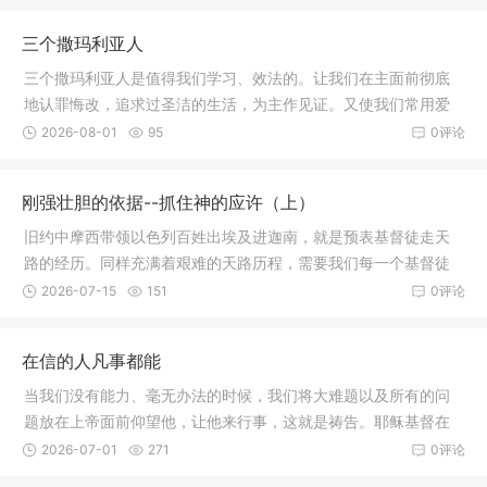
三个撒玛利亚人
三个撒玛利亚人是值得我们学习、效法的。让我们在主面前彻底
地认罪悔改，追求过圣洁的生活，为主作见证。又使我们常用爱
心行动，结出仁爱的果子，常常纪念和数算主恩，歌颂赞美神。
2026-08-01
95
0评论
刚强壮胆的依据--抓住神的应许（上）
旧约中摩西带领以色列百姓出埃及进迦南，就是预表基督徒走天
路的经历。同样充满着艰难的天路历程，需要我们每一个基督徒
都当刚强壮胆。刚强壮胆不是盲目无凭，迷信附从，而是坚定信
2026-07-15
151
0评论
念，有可靠凭据。上帝三次晓谕约书亚：“你当刚强壮胆”这就是三
个重要的依据。今天我要与弟兄姐妹分享第一个依据，就是抓住
在信的人凡事都能
神的应许。
当我们没有能力、毫无办法的时候，我们将大难题以及所有的问
题放在上帝面前仰望他，让他来行事，这就是祷告。耶稣基督在
传福音的三年中，遇到难题祂也是祷告，甚至是彻夜祷告和禁食
2026-07-01
271
0评论
祷告，用祷告胜过魔鬼撒但，用祷告胜过一切困难。因此，我们