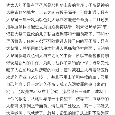
犹太人的圣殿有至圣所是耶和华上帝的宝座，圣所是神的
选民崇拜的地方，二者之间有幔子隔开，不能相通，只有
大祭司一年一次为以色列人赎罪才能进至圣所，并且还要
用羊血涂抹才能进去为百姓祈祷赎罪，利未记16章第1节
记载大祭司亚伦的儿子私自近到耶和华面前死了。耶和华
严厉警告，任何人都不可随意进入幔子内的至圣所，只有
大祭司，并要用血洁净才能进入见耶和华神的面，旧约的
大祭司就是以色列人与神之间的中保，所以主基督被特别
强调是新约的中保。为此，他作了新约的中保，既然受死
赎了人在前约之时所犯的罪过，便叫蒙召之人得着所应许
永远的产业（来9:15）。并且不用山羊和牛犊的血，乃用
自己的血，只一次进入圣所，成了永远赎罪的事（来9:1
2）。也就是主耶稣在十字架上流尽最后一滴血，成就了
上帝的救恩，从此世界每一个仰望主，依靠主宝血赎罪的
人都可以来到上帝面前。请注意二处经文，其一，耶稣又
大声喊叫，气就断了。忽然，殿里的幔子从上到下裂为两