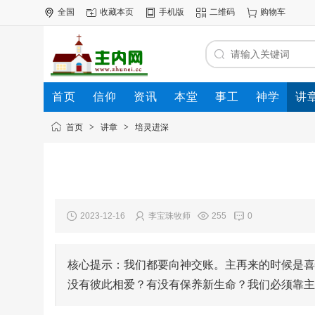
全国
收藏本页
手机版
二维码
购物车
首页
信仰
资讯
本堂
事工
神学
讲
公司
动态
人才
知道
专题
商圈
首页
>
讲章
>
培灵进深
2023-12-16
李宝珠牧师
255
0
核心提示：我们都要向神交账。主再来的时候是喜
没有彼此相爱？有没有保养新生命？我们必须靠主