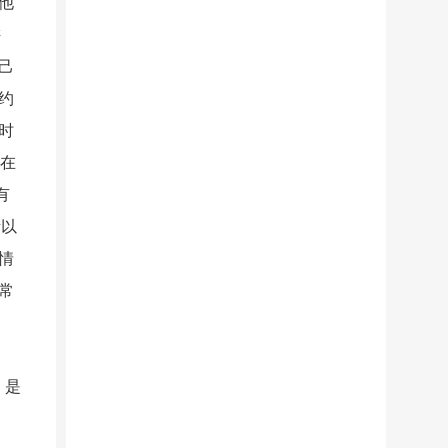
他
讲
己
约
时
如在
有
所以
情
常
，是