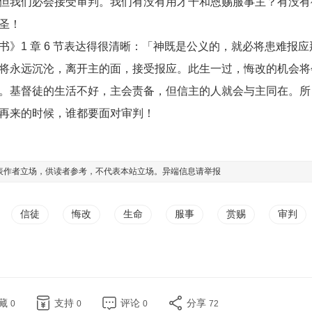
但我们必会接受审判。我们有没有用才干和恩赐服事主？有没有
圣！
》1 章 6 节表达得很清晰：「神既是公义的，就必将患难报应
将永远沉沦，离开主的面，接受报应。此生一过，悔改的机会将
。基督徒的生活不好，主会责备，但信主的人就会与主同在。所
再来的时候，谁都要面对审判！
表作者立场，供读者参考，不代表本站立场。异端信息请
举报
信徒
悔改
生命
服事
赏赐
审判
藏
支持
评论
分享
0
0
0
72