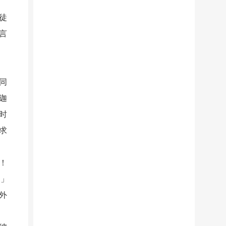
徒
言
同
迦
时
求
！
）」
外