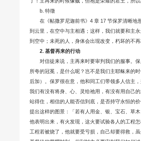
了！主再来的时候像贼，但祂是荣耀的君王，所以
b. 特徵
在《帖撒罗尼迦前书》4 章 17 节保罗清
到云里，在空中与主相遇；这样，我们就要和主永
到空中；未死的人，身体会出现改变，朽坏的不再
2. 基督再来的行动
对信徒来说，主再来时要审判我们的服事。保罗
所夸的冠冕，是什么呢？岂不是我们主耶稣来的时
后加）。保罗很在意，他和同工们带领多人信主，
我们有没有将身、心、灵给祂用，有没有用自己的
站得住，相信的人能否信到底，是否持守永恒的价
提出这样的图景：「若有人用金、银、宝石、草木
他表明出来，有火发现，这火要试验各人的工程怎
工程若被烧了，他就要受亏损，自己却要得救，虽然得