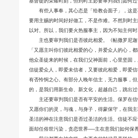
基督徒的荣耀时刻，但到时主必要审判我们如何过
有些人事奉，其心态是「给教会面子」，这是
要用主赐的时间好好做工，不是作难。不然到时主
以对。所以，我们要火热服事主，因为不知主何时
主也要审判我们是否彼此相爱。《帖撒罗尼迦前书
「又愿主叫你们彼此相爱的心，并爱众人的心，都
他众圣徒来的时候，在我们父神面前，心里坚固，
信徒爱众人，即爱未信者，又要彼此相爱，即爱信
有否怜悯之心。有部分人晚年信主，无力服事，但
的，是我们用新生命、新文化，超越自己，跳出过
主还要审判我们是否有平安的生活。保罗在信
又愿你们的灵，与魂，与身子，得蒙保守，在我主耶
圣洁的神在注意我们是否过圣洁的生活。信徒不应
面却任俗世污染，贪恋世界──主在意我们如何保