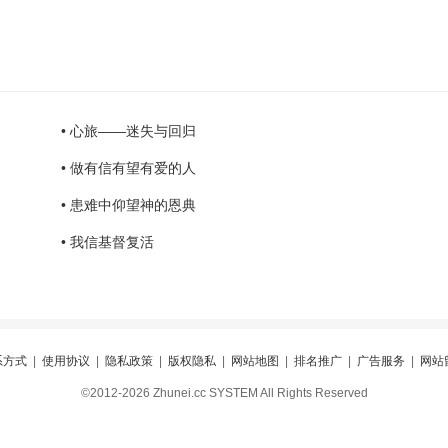
• 心旅——迷失与回归
• 做有信有望有爱的人
• 患难中仰望神的恩典
• 我信基督复活
系方式
|
使用协议
|
隐私政策
|
版权隐私
|
网站地图
|
排名推广
|
广告服务
|
网站
©2012-2026 Zhunei.cc SYSTEM All Rights Reserved