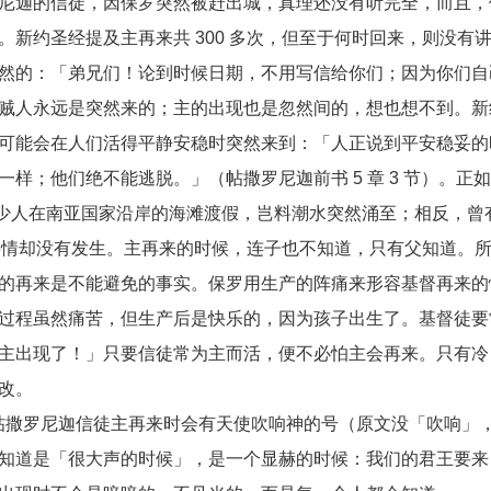
尼迦的信徒，因保罗突然被赶出城，真理还没有听完全，而且，
新约圣经提及主再来共 300 多次，但至于何时回来，则没有
然的：「弟兄们！论到时候日期，不用写信给你们；因为你们自
贼人永远是突然来的；主的出现也是忽然间的，想也想不到。新
可能会在人们活得平静安稳时突然来到：「人正说到平安稳妥的
样；他们绝不能逃脱。」（帖撒罗尼迦前书 5 章 3 节）。正
时也有不少人在南亚国家沿岸的海滩渡假，岂料潮水突然涌至；相反，曾
再来，事情却没有发生。主再来的时候，连子也不知道，只有父知道。
的再来是不能避免的事实。保罗用生产的阵痛来形容基督再来的
过程虽然痛苦，但生产后是快乐的，因为孩子出生了。基督徒要
主出现了！」只要信徒常为主而活，便不必怕主会再来。只有冷
改。
告诉帖撒罗尼迦信徒主再来时会有天使吹响神的号（原文没「吹响」
知道是「很大声的时候」，是一个显赫的时候：我们的君王要来