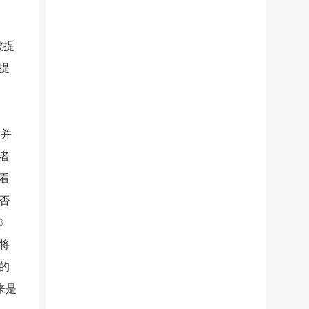
被提
提
，并
者
看
否
》
将
的
来是