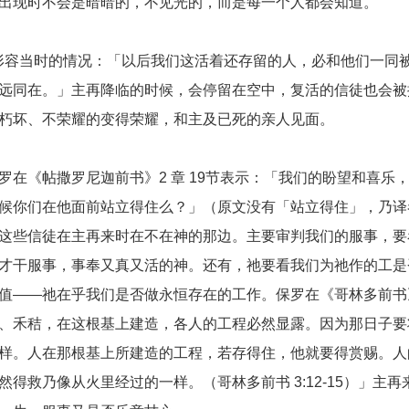
出现时不会是暗暗的，不见光的，而是每一个人都会知道。
晰地形容当时的情况：「以后我们这活着还存留的人，必和他们一同
远同在。」主再降临的时候，会停留在空中，复活的信徒也会被
朽坏、不荣耀的变得荣耀，和主及已死的亲人见面。
在《帖撒罗尼迦前书》2 章 19节表示：「我们的盼望和喜乐
候你们在他面前站立得住么？」（原文没有「站立得住」，乃译
这些信徒在主再来时在不在神的那边。主要审判我们的服事，要
才干服事，事奉又真又活的神。还有，祂要看我们为祂作的工是
值——祂在乎我们是否做永恒存在的工作。保罗在《哥林多前书
、禾秸，在这根基上建造，各人的工程必然显露。因为那日子要
样。人在那根基上所建造的工程，若存得住，他就要得赏赐。人
救乃像从火里经过的一样。（哥林多前书 3:12‐15）」主再