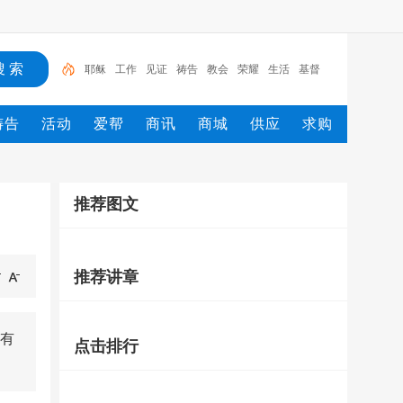
工作
见证
祷告
教会
荣耀
生活
基督
传销
基督徒
耶稣
祷告
活动
爱帮
商讯
商城
供应
求购
推荐图文
推荐讲章
有
点击排行