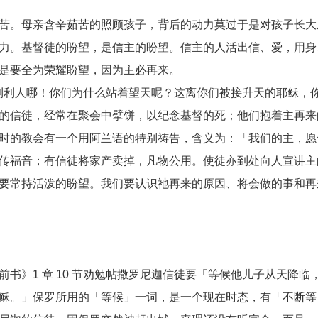
苦。母亲含辛茹苦的照顾孩子，背后的动力莫过于是对孩子长大
力。基督徒的盼望，是信主的盼望。信主的人活出信、爱，用身
是要全为荣耀盼望，因为主必再来。
『加利利人哪！你们为什么站着望天呢？这离你们被接升天的耶稣，
的信徒，经常在聚会中擘饼，以纪念基督的死；他们抱着主再来
时的教会有一个用阿兰语的特别祷告，含义为：「我们的主，愿
传福音；有信徒将家产卖掉，凡物公用。使徒亦到处向人宣讲主
要常持活泼的盼望。我们要认识祂再来的原因、将会做的事和再
书》1 章 10 节劝勉帖撒罗尼迦信徒要「等候他儿子从天降临
稣。」保罗所用的「等候」一词，是一个现在时态，有「不断等