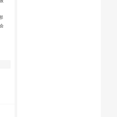
彼
那
会