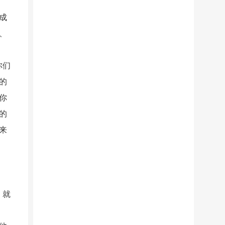
成
、
你们
的
你
的
来
，就