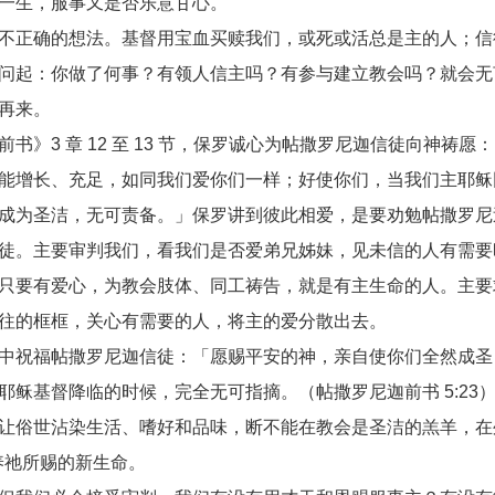
一生，服事又是否乐意甘心。
不正确的想法。基督用宝血买赎我们，或死或活总是主的人；信
问起：你做了何事？有领人信主吗？有参与建立教会吗？就会无
再来。
》3 章 12 至 13 节，保罗诚心为帖撒罗尼迦信徒向神祷愿：
能增长、充足，如同我们爱你们一样；好使你们，当我们主耶稣
成为圣洁，无可责备。」保罗讲到彼此相爱，是要劝勉帖撒罗尼
徒。主要审判我们，看我们是否爱弟兄姊妹，见未信的人有需要
只要有爱心，为教会肢体、同工祷告，就是有主生命的人。主要
往的框框，关心有需要的人，将主的爱分散出去。
中祝福帖撒罗尼迦信徒：「愿赐平安的神，亲自使你们全然成圣
稣基督降临的时候，完全无可指摘。（帖撒罗尼迦前书 5:23
让俗世沾染生活、嗜好和品味，断不能在教会是圣洁的羔羊，在
养祂所赐的新生命。