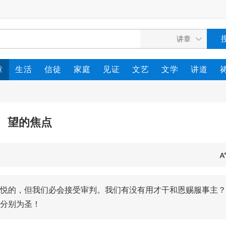
章
生活
信徒
家庭
见证
文艺
文学
讲道
望的焦点
悦的，但我们必会接受审判。我们有没有用才干和恩赐服事主？
分别为圣！