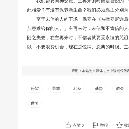
我们都要向神交账。主再来的时候是喜悦的，
此相爱？有没有保养新生命？我们必须靠主分别为
至于未信的人的下场，保罗在《帖撒罗尼迦后书
加患难给你的人。」主再来时，未信和不肯信的人
随之失去，在主再来时，不信者就要受永恒的咒诅
以，不要浪费机会，现在是悦纳、恩典的时候。主
声明：本站为自媒体，文中观点仅代
盼望
荣耀
耶稣
基督
教会
世界
点赞
举报
收
0