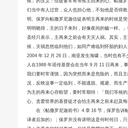
候」的含义：信徒要常有等候主回来的心。帖撒罗
们当中有人过世，众人也担心他，不知他是否得救。
明。保罗向帖撒罗尼迦信徒表明主再来的时候是突
明明晓得，主的日子来到，好像夜间的贼一样。」
圣经只表示，主再来之前会有天灾人祸。其实，主
候，灾祸忽然临到他们，如同产难临到怀胎的妇人一
2004 年 12 月 26 日，南亚发生海啸，当
人在1988 年谣传基督会在当年 9 月 11 日
我们要时常谨慎，因为突然而来是危险的，而且主
况，反映这事一定临到，不能逃脱、规避。而生产
为主的再来心存盼望，要时常期待：「我们等候的
心、贪爱世界的基督徒才会怕主再来之前未赶及悔
在《帖撒罗尼迦前书》4 章 16 节，保罗
译者后加的）；保罗并没有讲明这是何时何日，只