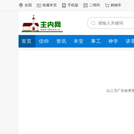
全国
收藏本页
手机版
二维码
购物车
首页
信仰
资讯
本堂
事工
神学
讲
公司
动态
人才
知道
专题
商圈
以上为广告效果