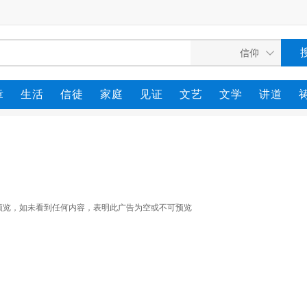
章
生活
信徒
家庭
见证
文艺
文学
讲道
预览，如未看到任何内容，表明此广告为空或不可预览