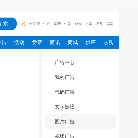
十字架
生命
基督
生活
圣经
上帝
埃及
福音
荣耀
信徒
祷告
活动
爱帮
商讯
商城
供应
求购
广告中心
我的广告
代码广告
文字链接
图片广告
视频广告